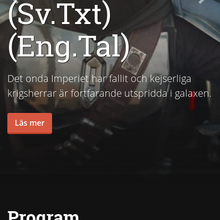
(Sv.Txt)
Previous
Nex
(Eng.Tal)
Det onda Imperiet har fallit och kejserliga
krigsherrar är fortfarande utspridda i galaxen.
Läs mer
Program