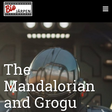
The
Mandalorian
and Grogu